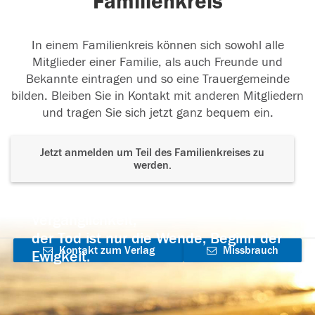
Familienkreis
In einem Familienkreis können sich sowohl alle
Mitglieder einer Familie, als auch Freunde und
Bekannte eintragen und so eine Trauergemeinde
bilden. Bleiben Sie in Kontakt mit anderen Mitgliedern
und tragen Sie sich jetzt ganz bequem ein.
Jetzt anmelden um Teil des Familienkreises zu
werden.
Der Tod ist nicht das Ende, nicht die
Vergänglichkeit,
der Tod ist nur die Wende, Beginn der
Kontakt zum Verlag
Missbrauch
Ewigkeit.
aufnehmen
melden