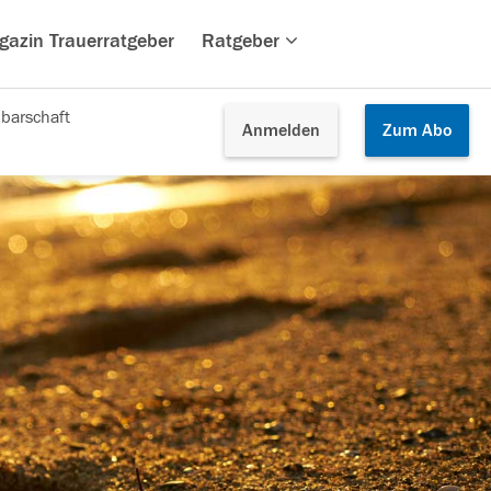
gazin Trauerratgeber
Ratgeber
barschaft
Anmelden
Zum
Abo