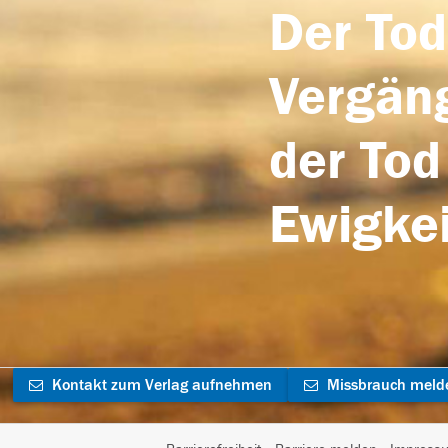
Der Tod
Vergäng
der Tod
Ewigkei
Kontakt zum Verlag aufnehmen
Missbrauch meld