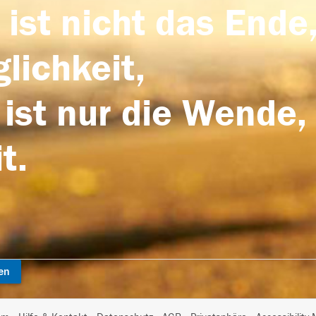
 ist nicht das Ende,
lichkeit,
 ist nur die Wende,
t.
en