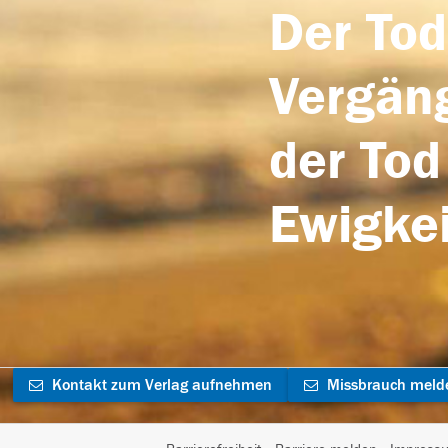
Der Tod
Vergäng
der Tod
Ewigkei
Kontakt zum Verlag aufnehmen
Missbrauch meld