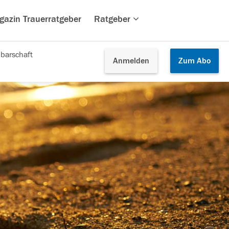
gazin Trauerratgeber
Ratgeber
barschaft
Anmelden
Zum
Abo