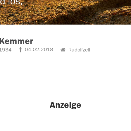
d los,
y Kemmer
04.02.2018
1934
Radolfzell
Anzeige