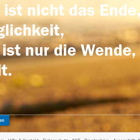
 ist nicht das Ende,
lichkeit,
 ist nur die Wende,
t.
en