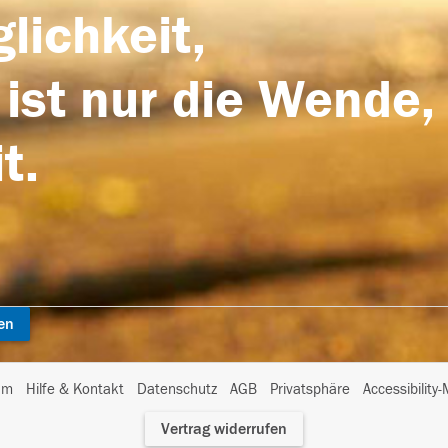
lichkeit,
 ist nur die Wende,
t.
en
I
um
Hilfe & Kontakt
Datenschutz
AGB
Privatsphäre
Accessibility
m
Vertrag widerrufen
A