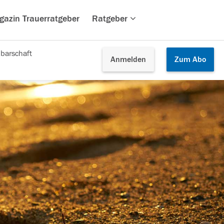
gazin Trauerratgeber
Ratgeber
barschaft
Anmelden
Zum
Abo