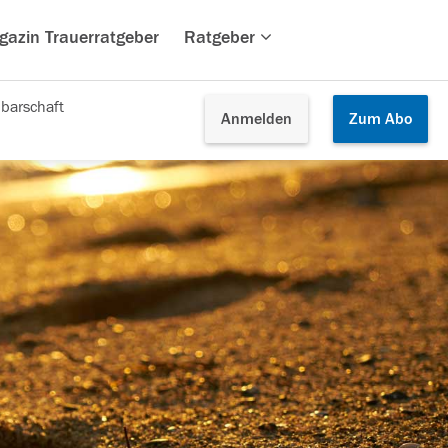
gazin Trauerratgeber
Ratgeber
barschaft
Anmelden
Zum
Abo