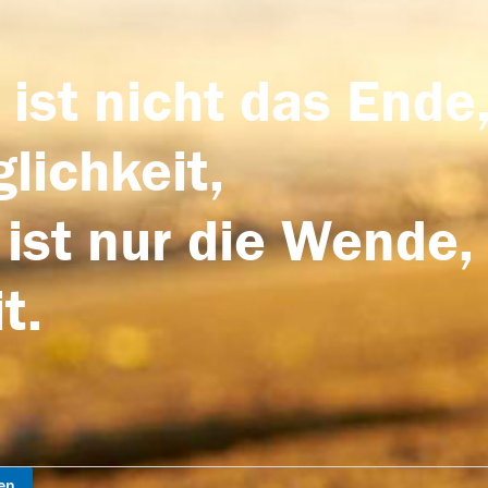
 ist nicht das Ende,
lichkeit,
 ist nur die Wende,
t.
en