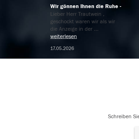
Wir gönnen Ihnen die Ruhe
Lieber Herr Trautwein ,
geschockt waren wir als wir
die Anzeige in der
...
weiterlesen
17.05.2026
Schreiben Sie