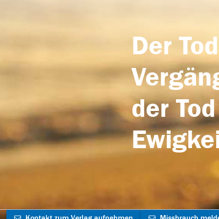
Der Tod
Vergäng
der Tod
Ewigkei
Kontakt zum Verlag aufnehmen
Missbrauch meld