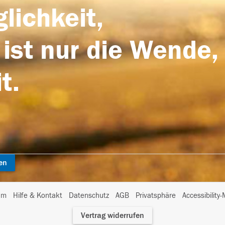
lichkeit,
 ist nur die Wende,
t.
en
I
um
Hilfe & Kontakt
Datenschutz
AGB
Privatsphäre
Accessibility
m
Vertrag widerrufen
A