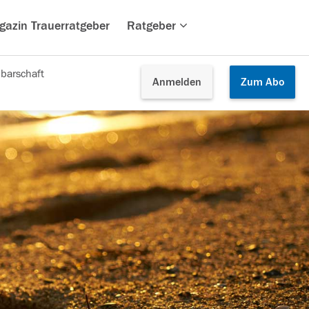
gazin Trauerratgeber
Ratgeber
barschaft
Anmelden
Zum
Abo