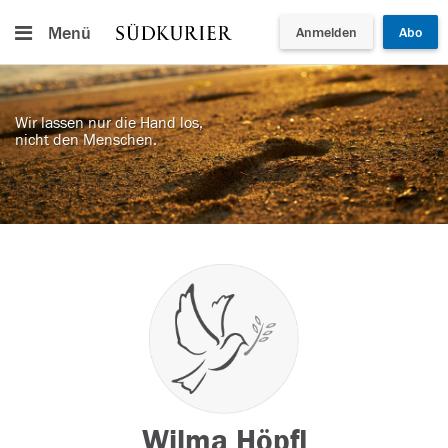
Menü
Anmelden
Abo
Wir lassen nur die Hand los,
nicht den Menschen.
Wilma Höpfl