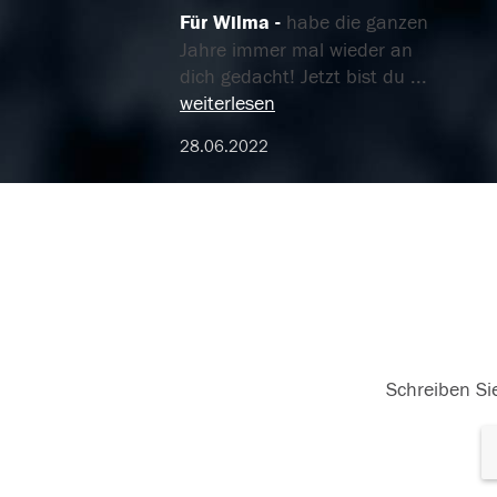
Für Wilma
habe die ganzen
Jahre immer mal wieder an
dich gedacht! Jetzt bist du
...
weiterlesen
28.06.2022
Schreiben Sie