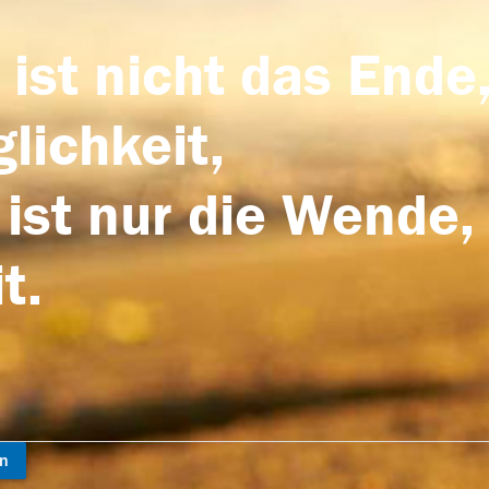
 ist nicht das Ende,
lichkeit,
 ist nur die Wende,
t.
en