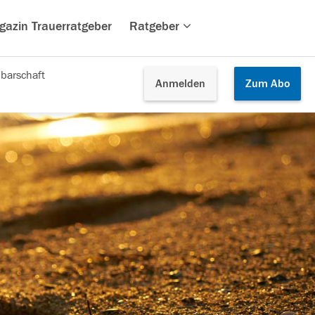
gazin Trauerratgeber
Ratgeber
barschaft
Anmelden
Zum
Abo