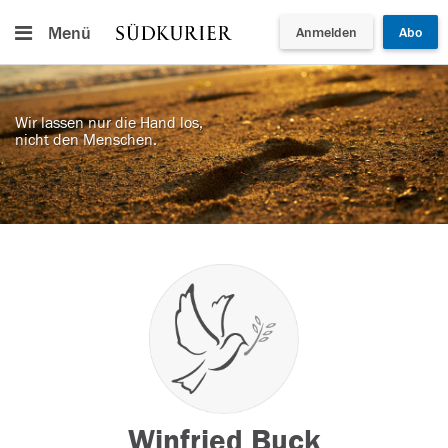
Menü
Anmelden
Abo
Wir lassen nur die Hand los,
nicht den Menschen.
Winfried Buck