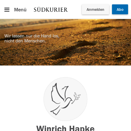
Menü
Anmelden
Abo
Wir lassen nur die Hand los,
nicht den Menschen.
Winrich Hapke