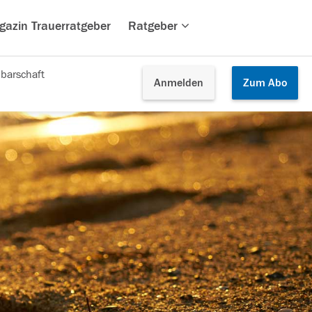
gazin Trauerratgeber
Ratgeber
barschaft
Anmelden
Zum
Abo