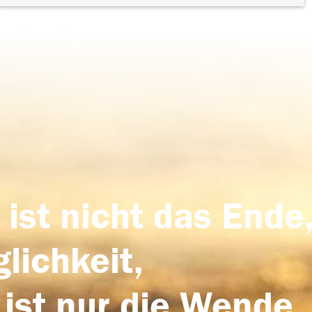
 ist nicht das Ende,
lichkeit,
 ist nur die Wende,