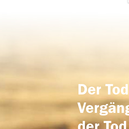
Der Tod
Vergäng
der Tod