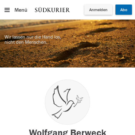
Menü
Anmelden
Abo
Wir lassen nur die Hand los,
nicht den Menschen.
Wolfgang Berweck