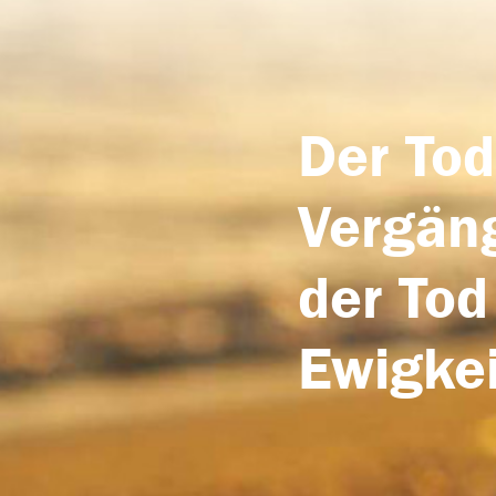
Der Tod
Vergäng
der Tod
Ewigkei