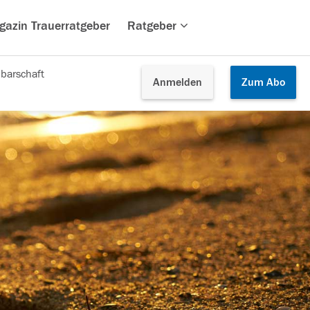
gazin Trauerratgeber
Ratgeber
barschaft
Anmelden
Zum
Abo