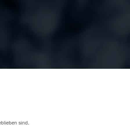
eblieben sind.