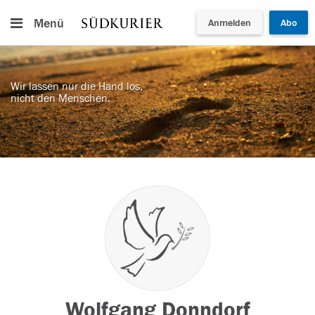
Menü
Anmelden
Abo
Wir lassen nur die Hand los,
nicht den Menschen.
Wolfgang Donndorf