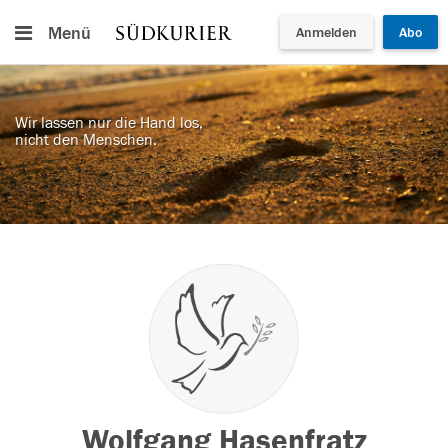
Menü
Anmelden
Abo
Wir lassen nur die Hand los,
nicht den Menschen.
Wolfgang Hasenfratz