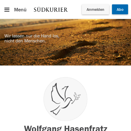
Menü
Anmelden
Abo
Wir lassen nur die Hand los,
nicht den Menschen.
Wolfgang Hasenfratz