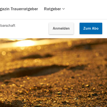
gazin Trauerratgeber
Ratgeber
barschaft
Anmelden
Zum
Abo