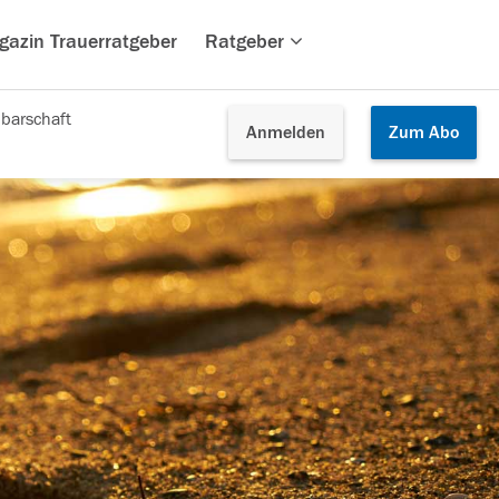
gazin Trauerratgeber
Ratgeber
barschaft
Anmelden
Zum
Abo