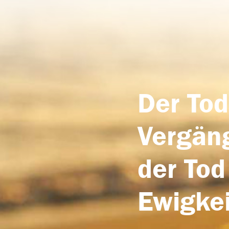
Der Tod
Vergäng
der Tod
Ewigkei