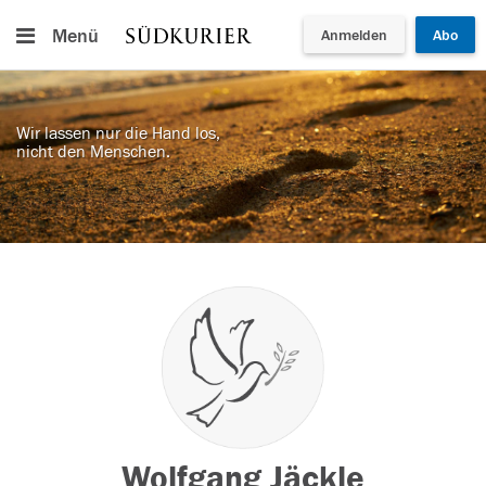
Menü
Anmelden
Abo
Wir lassen nur die Hand los,
nicht den Menschen.
Wolfgang Jäckle