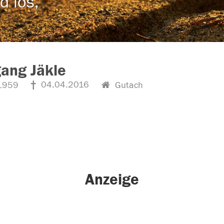
d los,
ang Jäkle
04.04.2016
1959
Gutach
Anzeige