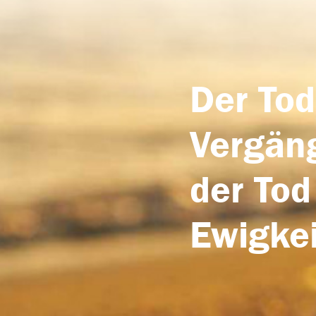
Der Tod
Vergäng
der Tod
Ewigkei