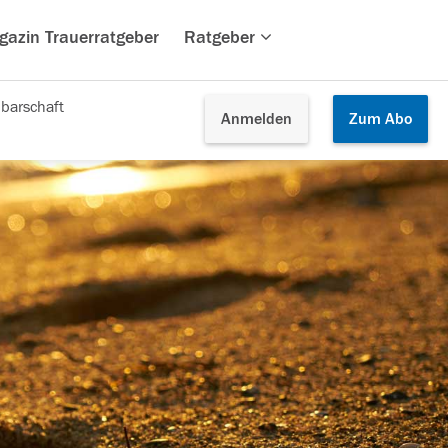
gazin Trauerratgeber
Ratgeber
barschaft
Anmelden
Zum
Abo