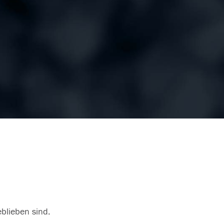
eblieben sind.