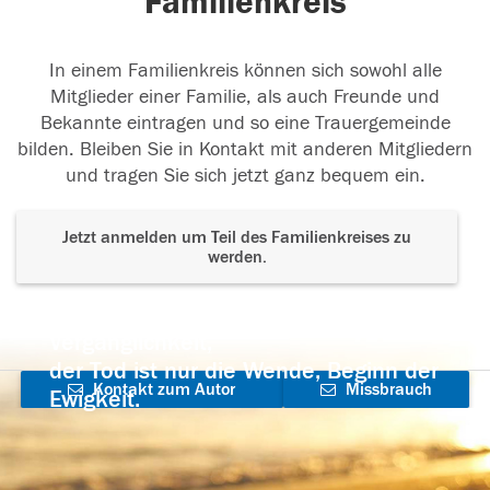
Familienkreis
In einem Familienkreis können sich sowohl alle
Mitglieder einer Familie, als auch Freunde und
Bekannte eintragen und so eine Trauergemeinde
bilden. Bleiben Sie in Kontakt mit anderen Mitgliedern
und tragen Sie sich jetzt ganz bequem ein.
Jetzt anmelden um Teil des Familienkreises zu
werden.
Der Tod ist nicht das Ende, nicht die
Vergänglichkeit,
der Tod ist nur die Wende, Beginn der
Kontakt zum Autor
Missbrauch
Ewigkeit.
aufnehmen
melden