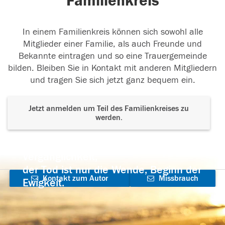
Familienkreis
In einem Familienkreis können sich sowohl alle
Mitglieder einer Familie, als auch Freunde und
Bekannte eintragen und so eine Trauergemeinde
bilden. Bleiben Sie in Kontakt mit anderen Mitgliedern
und tragen Sie sich jetzt ganz bequem ein.
Jetzt anmelden um Teil des Familienkreises zu
werden.
Der Tod ist nicht das Ende, nicht die
Vergänglichkeit,
der Tod ist nur die Wende, Beginn der
Kontakt zum Autor
Missbrauch
Ewigkeit.
aufnehmen
melden