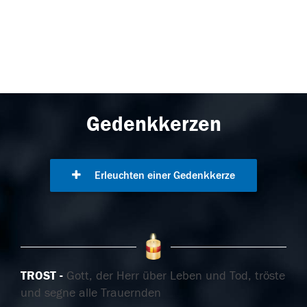
Gedenkkerzen
Erleuchten einer Gedenkkerze
TROST
Gott, der Herr über Leben und Tod, tröste
und segne alle Trauernden