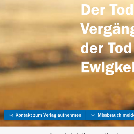
Der Tod
Vergäng
der Tod
Ewigkei
Kontakt zum Verlag aufnehmen
Missbrauch meld