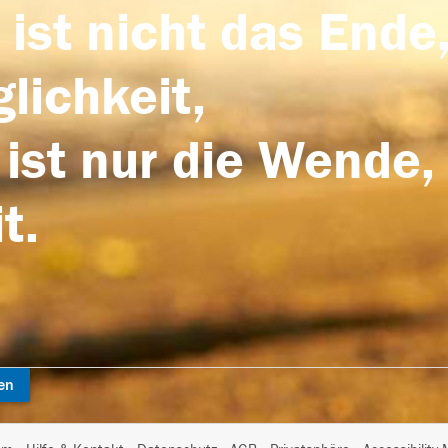
 ist nicht das Ende,
lichkeit,
 ist nur die Wende,
t.
en