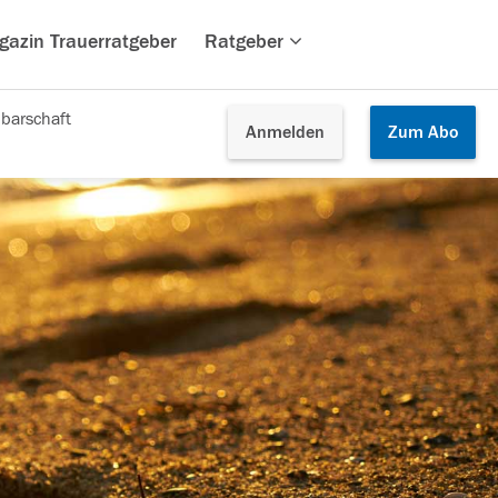
gazin Trauerratgeber
Ratgeber
barschaft
Anmelden
Zum
Abo