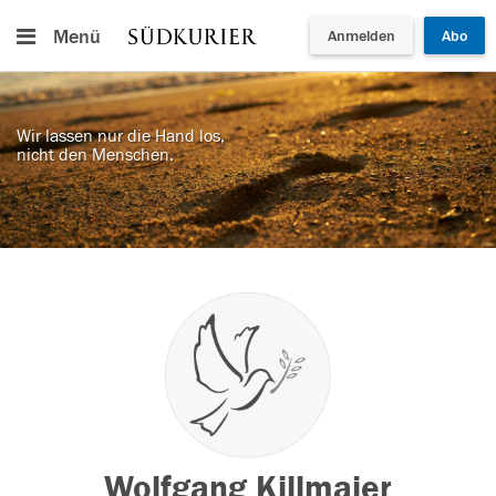
Menü
Anmelden
Abo
Wir lassen nur die Hand los,
nicht den Menschen.
Wolfgang Killmaier