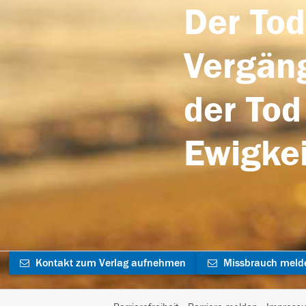
Der Tod
Vergäng
der Tod
Ewigkei
Kontakt zum Verlag aufnehmen
Missbrauch meld