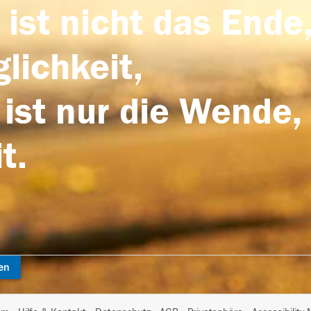
 ist nicht das Ende,
lichkeit,
 ist nur die Wende,
t.
en