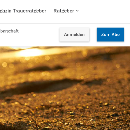
gazin Trauerratgeber
Ratgeber
barschaft
Anmelden
Zum
Abo