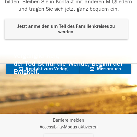
bilden. Bleiben Sie in Kontakt mit anderen Mitgliedern
und tragen Sie sich jetzt ganz bequem ein.
Jetzt anmelden um Teil des Familienkreises zu
werden.
Der Tod ist nicht das Ende, nicht die
Vergänglichkeit,
der Tod ist nur die Wende, Beginn der
Kontakt zum Verlag
Missbrauch
Ewigkeit.
aufnehmen
melden
Barriere melden
I
Accessibility-Modus aktivieren
m