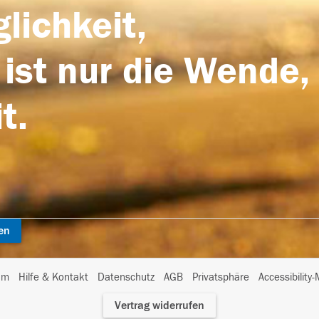
lichkeit,
 ist nur die Wende,
t.
en
I
um
Hilfe & Kontakt
Datenschutz
AGB
Privatsphäre
Accessibility
m
Vertrag widerrufen
A