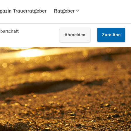
gazin Trauerratgeber
Ratgeber
barschaft
Anmelden
Zum
Abo