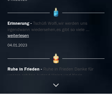
Erinnerung
Tschüß Wolfi,wir werden uns
irgendwann wiedersehen,es gibt so viele
...
weiterlesen
04.01.2023
Ruhe in Frieden
Ruhe in Frieden Danke für
unsere schöne Jugend Heinz und Karin
02.01.2023
unbegreiflich
der Mann mit der Gitarre, einfach