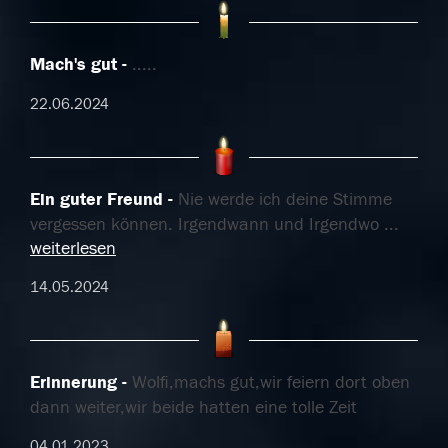
Mach's gut
.....
22.06.2024
Ein guter Freund
Nie werde ich deine Stimme
vergessen können. Irgendwann und Irgendwo
...
weiterlesen
14.05.2024
Erinnerung
Wolfi,machs gut,wir feiern dort oben
dann weiter,wir beide hatten eine tolle Zeit
04.01.2023