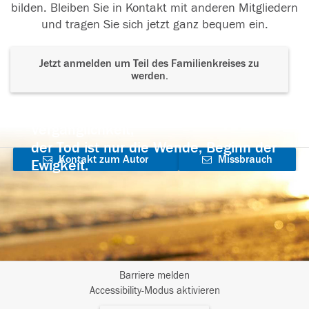
bilden. Bleiben Sie in Kontakt mit anderen Mitgliedern
und tragen Sie sich jetzt ganz bequem ein.
Jetzt anmelden um Teil des Familienkreises zu
werden.
Der Tod ist nicht das Ende, nicht die
Vergänglichkeit,
der Tod ist nur die Wende, Beginn der
Kontakt zum Autor
Missbrauch
Ewigkeit.
aufnehmen
melden
Barriere melden
I
Accessibility-Modus aktivieren