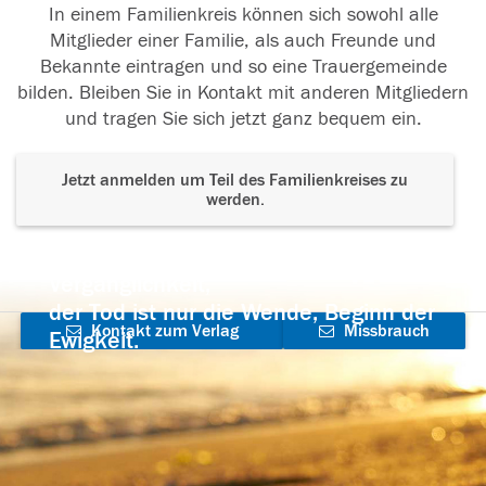
In einem Familienkreis können sich sowohl alle
Mitglieder einer Familie, als auch Freunde und
Bekannte eintragen und so eine Trauergemeinde
bilden. Bleiben Sie in Kontakt mit anderen Mitgliedern
und tragen Sie sich jetzt ganz bequem ein.
Jetzt anmelden um Teil des Familienkreises zu
werden.
Der Tod ist nicht das Ende, nicht die
Vergänglichkeit,
der Tod ist nur die Wende, Beginn der
Kontakt zum Verlag
Missbrauch
Ewigkeit.
aufnehmen
melden