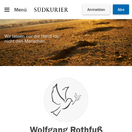
Menü
Anmelden
Abo
Wir lassen nur die Hand los,
nicht den Menschen.
Wolfgang Rothfuß