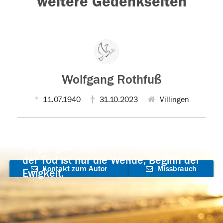
weitere Gedenkseiten
Wolfgang Rothfuß
11.07.1940
31.10.2023
Villingen
Der Tod ist nicht das Ende, nicht die
Vergänglichkeit,
der Tod ist nur die Wende, Beginn der
Kontakt zum Autor
Missbrauch
Ewigkeit.
aufnehmen
melden