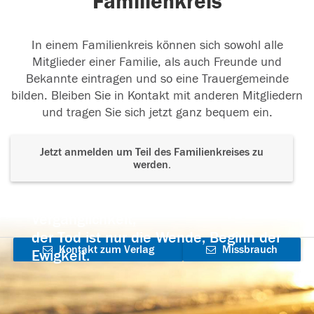
Familienkreis
In einem Familienkreis können sich sowohl alle
Mitglieder einer Familie, als auch Freunde und
Bekannte eintragen und so eine Trauergemeinde
bilden. Bleiben Sie in Kontakt mit anderen Mitgliedern
und tragen Sie sich jetzt ganz bequem ein.
Jetzt anmelden um Teil des Familienkreises zu
werden.
Der Tod ist nicht das Ende, nicht die
Vergänglichkeit,
der Tod ist nur die Wende, Beginn der
Kontakt zum Verlag
Missbrauch
Ewigkeit.
aufnehmen
melden