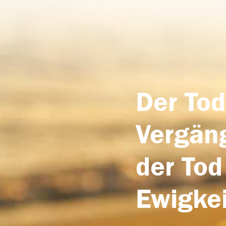
Der Tod
Vergäng
der Tod
Ewigkei