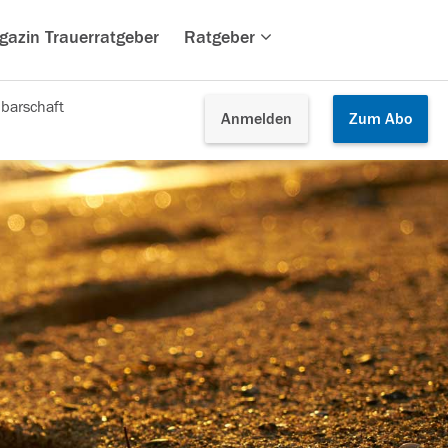
gazin Trauerratgeber
Ratgeber
barschaft
Anmelden
Zum
Abo