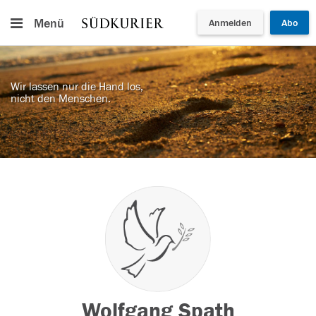
Menü
Anmelden
Abo
Wir lassen nur die Hand los,
nicht den Menschen.
Wolfgang Spath