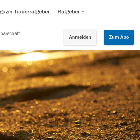
gazin Trauerratgeber
Ratgeber
barschaft
Anmelden
Zum
Abo