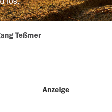
d los,
gang Teßmer
Anzeige