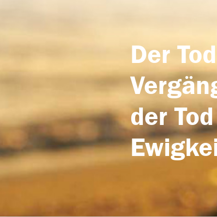
Der Tod
Vergäng
der Tod
Ewigkei