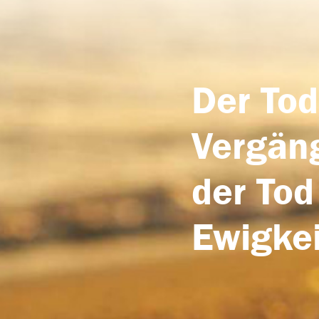
Der Tod
Vergäng
der Tod
Ewigkei