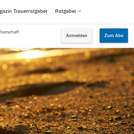
gazin Trauerratgeber
Ratgeber
barschaft
Anmelden
Zum
Abo