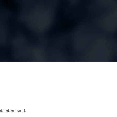
eblieben sind.