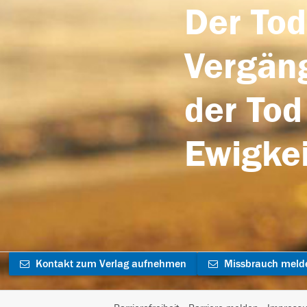
Der Tod
Vergäng
der Tod
Ewigkei
Kontakt zum Verlag aufnehmen
Missbrauch meld