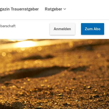
gazin Trauerratgeber
Ratgeber
barschaft
Anmelden
Zum
Abo