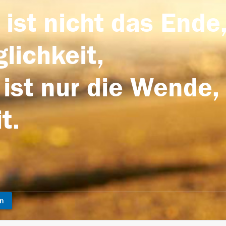
 ist nicht das Ende,
lichkeit,
 ist nur die Wende,
t.
en