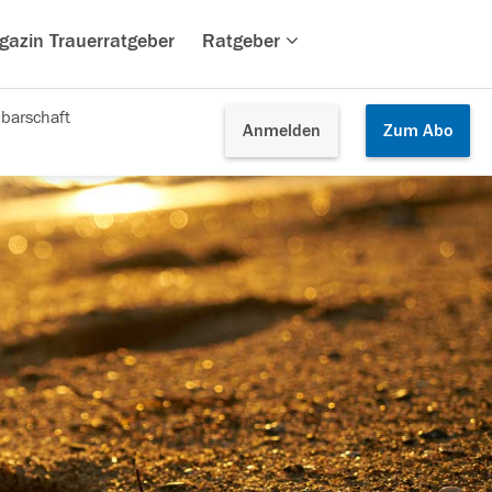
gazin Trauerratgeber
Ratgeber
barschaft
Anmelden
Zum
Abo