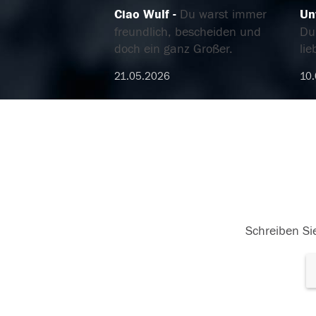
Ciao Wulf
Du warst immer
Un
freundlich, bescheiden und
Du
doch ein ganz Großer.
li
21.05.2026
10
Schreiben Sie