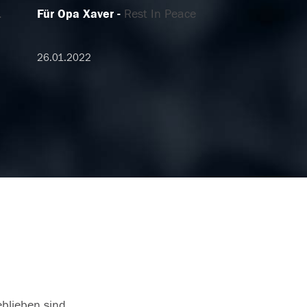
.
Für Opa Xaver
Rest In Peace
26.01.2022
eblieben sind.