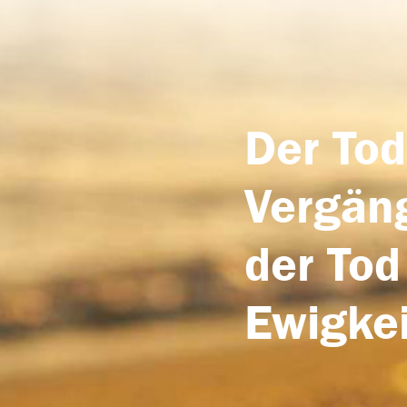
Der Tod
Vergäng
der Tod
Ewigkei