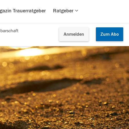
gazin Trauerratgeber
Ratgeber
barschaft
Anmelden
Zum
Abo