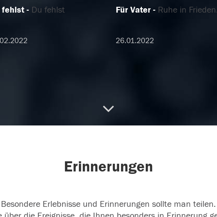
 fehlst
Du fehlst
Für Vater
Ruhe in Frieden
.02.2022
26.01.2022
Erinnerungen
Besondere Erlebnisse und Erinnerungen sollte man teilen.
 über die Ereignisse, die Ihnen besonders in Erinnerung g