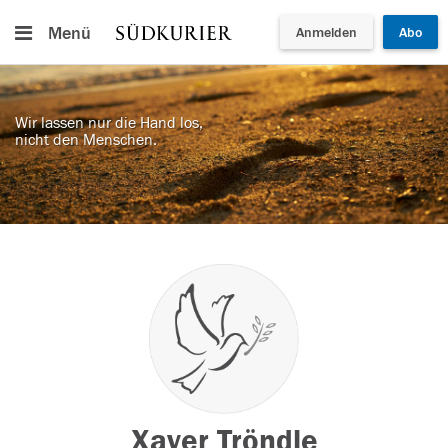
Menü
Anmelden
Abo
Wir lassen nur die Hand los,
nicht den Menschen.
Xaver Tröndle