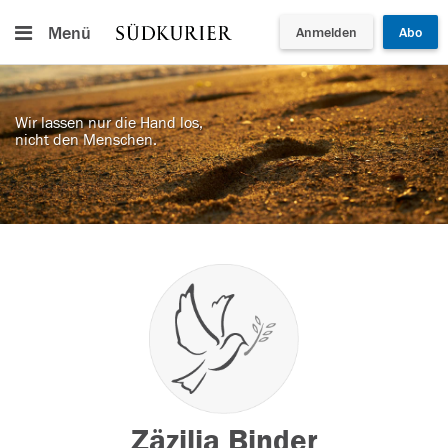
Menü
Anmelden
Abo
Wir lassen nur die Hand los,
nicht den Menschen.
Zäzilia Binder