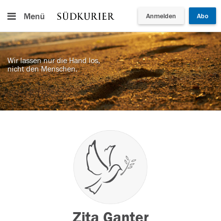
Menü
Anmelden
Abo
Wir lassen nur die Hand los,
nicht den Menschen.
Zita Ganter