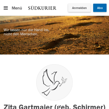
Menü
Anmelden
Abo
Wir lassen nur die Hand los,
nicht den Menschen.
Zita Gartmaier (geb. Schirmer)