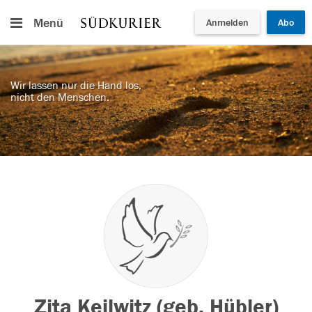
Menü
Anmelden
Abo
Wir lassen nur die Hand los,
nicht den Menschen.
Zita Keilwitz (geb. Hübler)