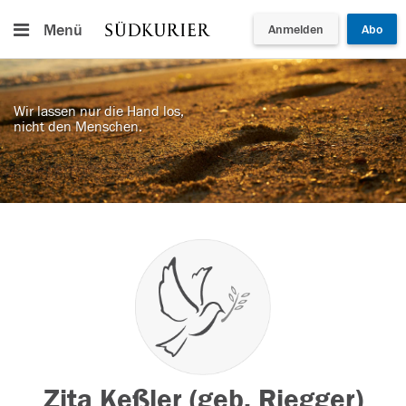
Menü
Anmelden
Abo
Wir lassen nur die Hand los,
nicht den Menschen.
Zita Keßler (geb. Riegger)