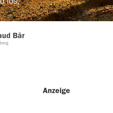
d los,
aud Bär
berg
Anzeige