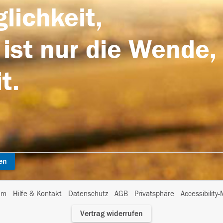
lichkeit,
 ist nur die Wende,
t.
en
I
um
Hilfe & Kontakt
Datenschutz
AGB
Privatsphäre
Accessibility
m
Vertrag widerrufen
A