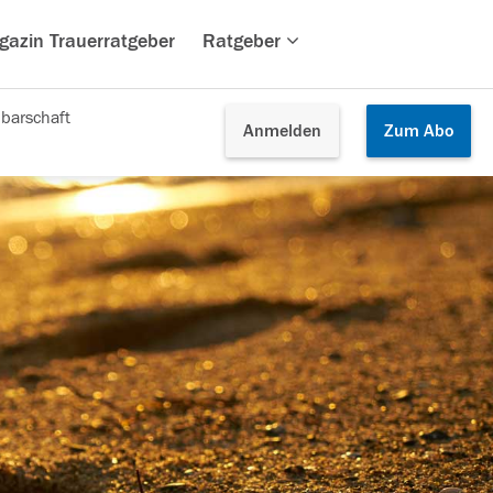
gazin Trauerratgeber
Ratgeber
barschaft
Anmelden
Zum
Abo