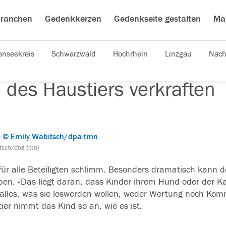
ranchen
Gedenkkerzen
Gedenkseite gestalten
Ma
nseekreis
Schwarzwald
Hochrhein
Linzgau
Nach
 des Haustiers verkraften
itsch/dpa-tmn)
s für alle Beteiligten schlimm. Besonders dramatisch kann d
en. «Das liegt daran, dass
Kinder
ihrem Hund oder der Ka
l alles, was sie loswerden wollen, weder Wertung noch Komm
ier
nimmt das Kind so an,
wie
es ist.