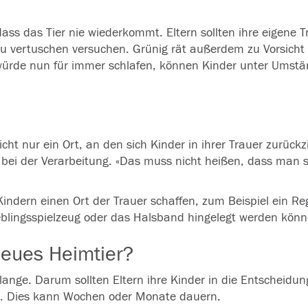
 dass das Tier nie wiederkommt. Eltern sollten ihre eigene T
zu vertuschen versuchen. Grünig rät außerdem zu Vorsicht
 würde nun für immer schlafen, können
Kinder
unter Umstä
cht nur ein Ort, an den sich
Kinder
in ihrer Trauer zurück
 bei der Verarbeitung. «Das muss nicht heißen, dass man sei
ndern einen Ort der Trauer schaffen, zum Beispiel ein Reg
Lieblingsspielzeug oder das Halsband hingelegt werden könn
 neues Heimtier?
 lange. Darum sollten Eltern ihre
Kinder
in die Entscheidun
ll. Dies kann Wochen oder Monate dauern.