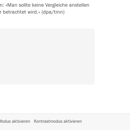
 «Man sollte keine Vergleiche anstellen
r betrachtet wird.»
(dpa/tmn)
I
-Modus aktivieren
Kontrastmodus aktivieren
m