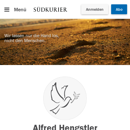
Menü
Anmelden
Abo
Wir lassen nur die Hand los,
nicht den Menschen.
Alfred Hengstler