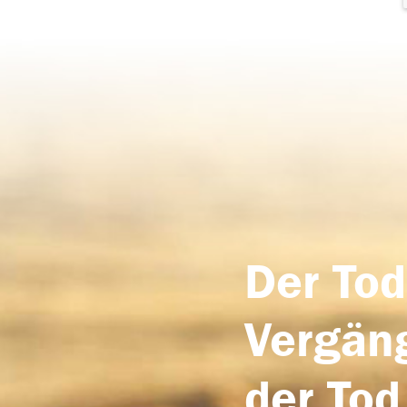
Der Tod
Vergäng
der Tod