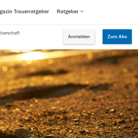
gazin Trauerratgeber
Ratgeber
barschaft
Anmelden
Zum
Abo