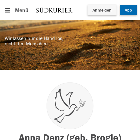
Menü
Anmelden
Abo
Wir lassen nur die Hand los,
nicht den Menschen.
Anna Denz (geb. Brogle)