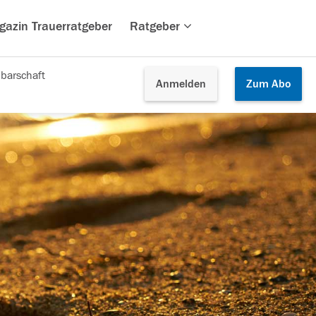
gazin Trauerratgeber
Ratgeber
barschaft
Anmelden
Zum
Abo