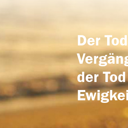
Der Tod
Vergäng
der Tod
Ewigkei